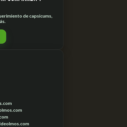
uerimiento de
capsicums,
ás.
s.com
olmos.com
.com
ldeolmos.com