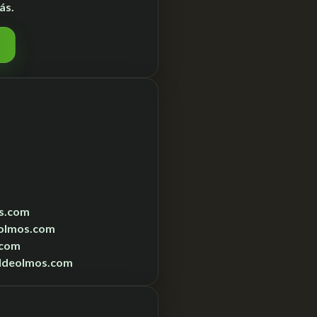
ás.
s.com
olmos.com
.com
ldeolmos.com