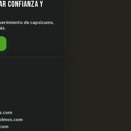
ar confianza y
uerimiento de
capsicums,
ás.
s.com
olmos.com
.com