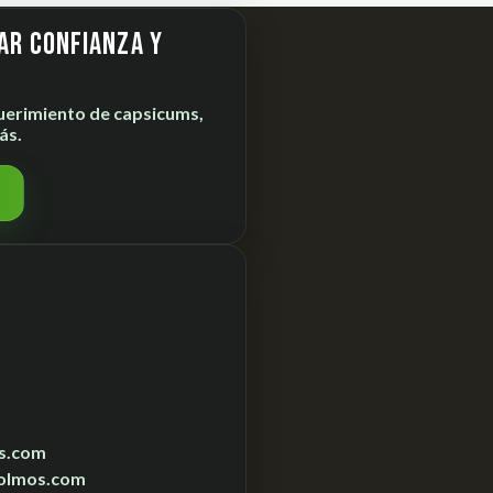
ar confianza y
uerimiento de
capsicums,
ás.
s.com
olmos.com