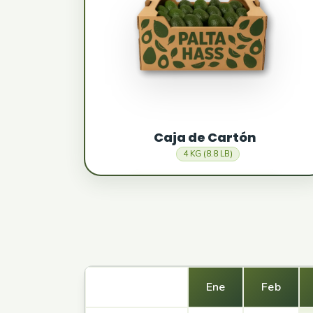
Caja de Cartón
4 KG (8.8 LB)
Producto
Ene
Feb