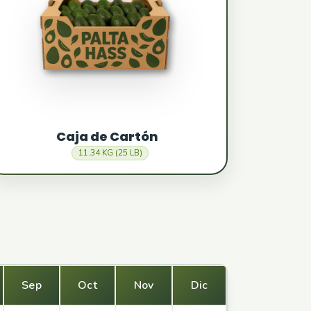
Caja de Cartón
11.34 KG (25 LB)
Sep
Oct
Nov
Dic