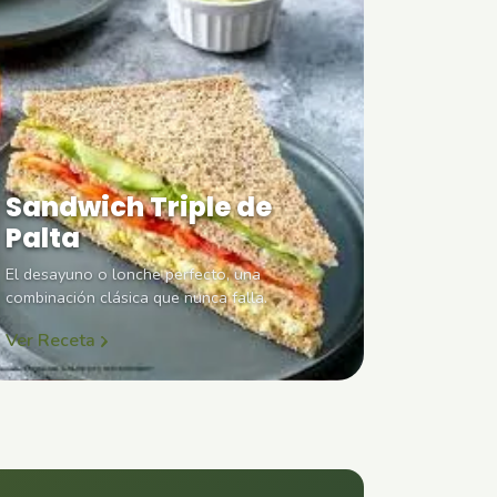
Sandwich Triple de
Palta
El desayuno o lonche perfecto, una
combinación clásica que nunca falla.
Ver Receta