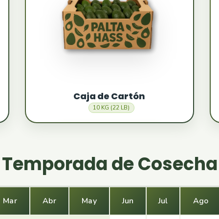
Caja de Cartón
10 KG (22 LB)
Temporada de Cosecha
Mar
Abr
May
Jun
Jul
Ago