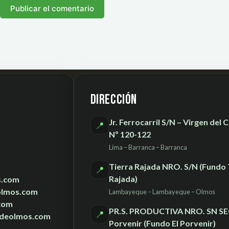
Publicar el comentario
Dirección
Jr. Ferrocarril S/N – Virgen del
📍
Nº 120-122
Lima – Barranca – Barranca
Tierra Rajada NRO. S/N (Fundo 
📍
Rajada)
s.com
olmos.com
Lambayeque – Lambayeque – Olmos
com
PR.S. PRODUCTIVA NRO. SN SEC
📍
deolmos.com
Porvenir (Fundo El Porvenir)