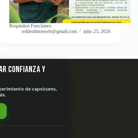
Requisitos Funciones:
soldeolmosweb@gmail.com
julio 25, 2026
ar confianza y
uerimiento de
capsicums,
ás.