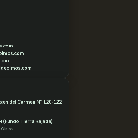
s.com
olmos.com
.com
ldeolmos.com
Virgen del Carmen Nº 120-122
N (Fundo Tierra Rajada)
– Olmos